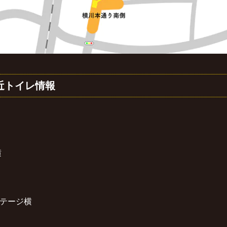
近トイレ情報
横
テージ横